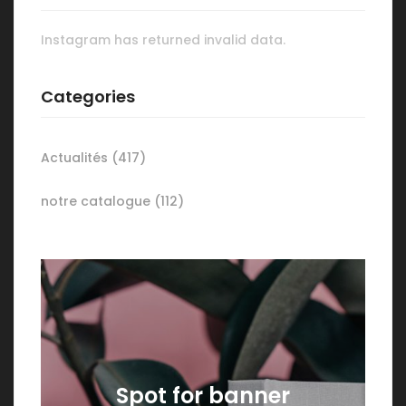
Instagram has returned invalid data.
Categories
Actualités
(417)
notre catalogue
(112)
Spot for banner