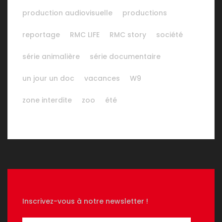
production audiovisuelle
productions
reportage
RMC LIFE
RMC story
société
série animalière
série documentaire
un jour un doc
vacances
W9
zone interdite
zoo
été
Inscrivez-vous à notre newsletter !