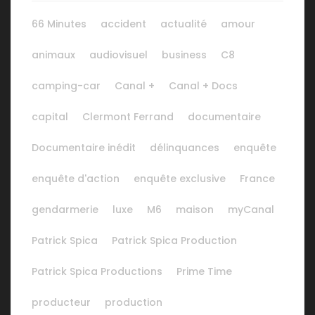
66 Minutes
accident
actualité
amour
animaux
audiovisuel
business
C8
camping-car
Canal +
Canal + Docs
capital
Clermont Ferrand
documentaire
Documentaire inédit
délinquances
enquête
enquête d'action
enquête exclusive
France
gendarmerie
luxe
M6
maison
myCanal
Patrick Spica
Patrick Spica Production
Patrick Spica Productions
Prime Time
producteur
production