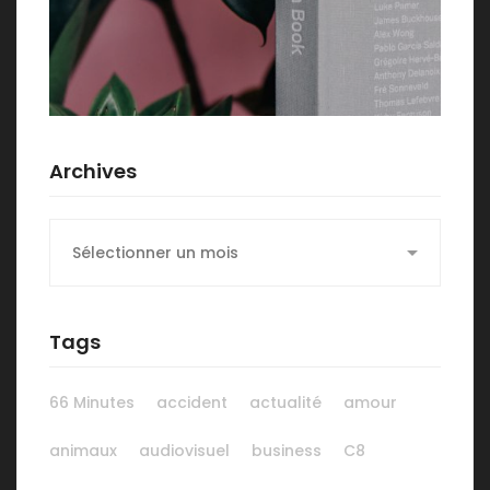
Archives
Archives
Tags
66 Minutes
accident
actualité
amour
animaux
audiovisuel
business
C8