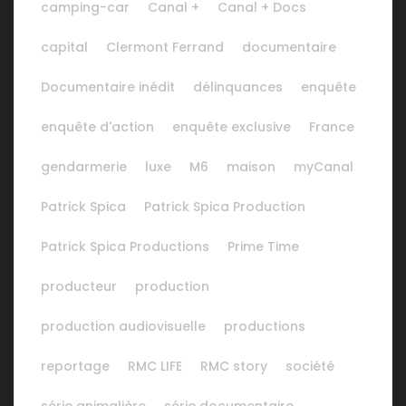
camping-car
Canal +
Canal + Docs
capital
Clermont Ferrand
documentaire
Documentaire inédit
délinquances
enquête
enquête d'action
enquête exclusive
France
gendarmerie
luxe
M6
maison
myCanal
Patrick Spica
Patrick Spica Production
Patrick Spica Productions
Prime Time
producteur
production
production audiovisuelle
productions
reportage
RMC LIFE
RMC story
société