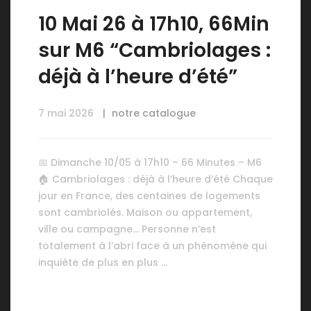
10 Mai 26 à 17h10, 66Min
sur M6 “Cambriolages :
déjà à l’heure d’été”
7 mai 2026
notre catalogue
📅 Dimanche 10/05 à 17h10 – 66 Minutes – M6
🏠 Cambriolages : déjà à l’heure d’été Chaque
jour en France, des centaines de logements
sont cambriolés. Maison ou appartement,
ville ou campagne… Personne n’est
totalement à l’abri face à un phénomène qui
inquiète de plus en plus …