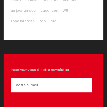
série animalière
série documentaire
un jour un doc
vacances
W9
zone interdite
zoo
été
Inscrivez-vous à notre newsletter !