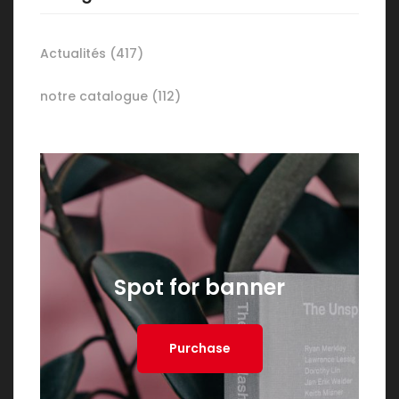
Actualités
(417)
notre catalogue
(112)
Spot for banner
Purchase