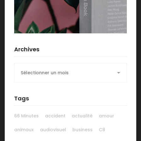
Archives
Archives
Tags
66 Minutes
accident
actualité
amour
animaux
audiovisuel
business
C8