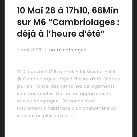
10 Mai 26 à 17h10, 66Min
sur M6 “Cambriolages :
déjà à l’heure d’été”
7 mai 2026
notre catalogue
📅 Dimanche 10/05 à 17h10 – 66 Minutes – M6
🏠 Cambriolages : déjà à l’heure d’été Chaque
jour en France, des centaines de logements
sont cambriolés. Maison ou appartement,
ville ou campagne… Personne n’est
totalement à l’abri face à un phénomène qui
inquiète de plus en plus …