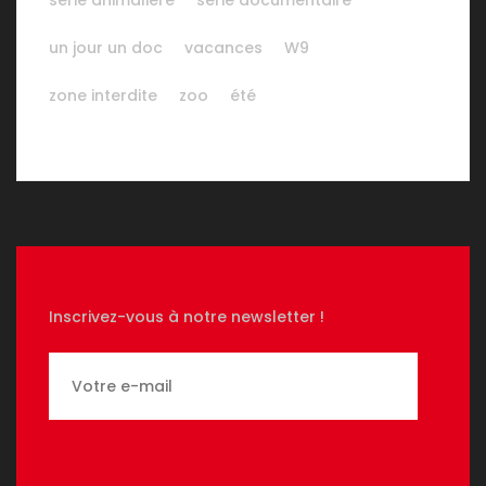
série animalière
série documentaire
un jour un doc
vacances
W9
zone interdite
zoo
été
Inscrivez-vous à notre newsletter !