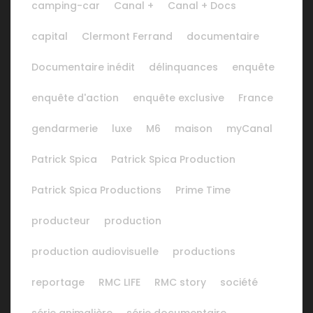
camping-car
Canal +
Canal + Docs
capital
Clermont Ferrand
documentaire
Documentaire inédit
délinquances
enquête
enquête d'action
enquête exclusive
France
gendarmerie
luxe
M6
maison
myCanal
Patrick Spica
Patrick Spica Production
Patrick Spica Productions
Prime Time
producteur
production
production audiovisuelle
productions
reportage
RMC LIFE
RMC story
société