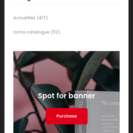
Actualités
(417)
notre catalogue
(112)
Spot for banner
Purchase