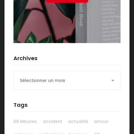
Archives
Archives
Tags
66 Minutes
accident
actualité
amour