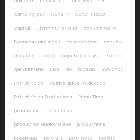
animaux
audiovisuel
business
C8
camping-car
Canal +
Canal + Docs
capital
Clermont Ferrand
documentaire
Documentaire inédit
délinquances
enquête
enquête d'action
enquête exclusive
France
gendarmerie
luxe
M6
maison
myCanal
Patrick Spica
Patrick Spica Production
Patrick Spica Productions
Prime Time
producteur
production
production audiovisuelle
productions
reportage
RMC LIFE
RMC story
société