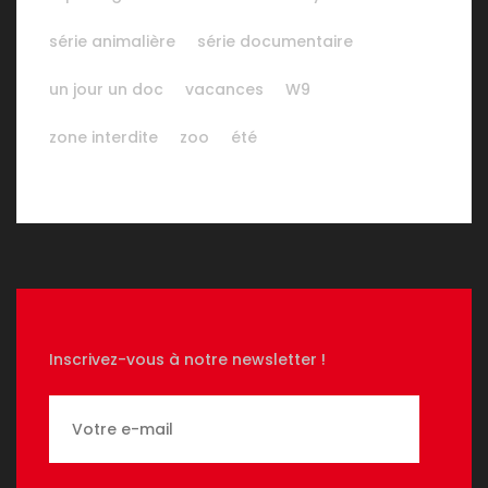
série animalière
série documentaire
un jour un doc
vacances
W9
zone interdite
zoo
été
Inscrivez-vous à notre newsletter !