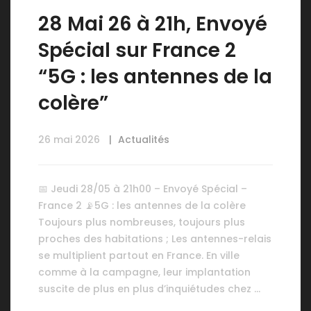
28 Mai 26 à 21h, Envoyé
Spécial sur France 2
“5G : les antennes de la
colère”
26 mai 2026
Actualités
📅 Jeudi 28/05 à 21h00 – Envoyé Spécial –
France 2 📡5G : les antennes de la colère
Toujours plus nombreuses, toujours plus
proches des habitations ; Les antennes-relais
se multiplient partout en France. En ville
comme à la campagne, leur implantation
suscite de plus en plus d’inquiétudes chez …