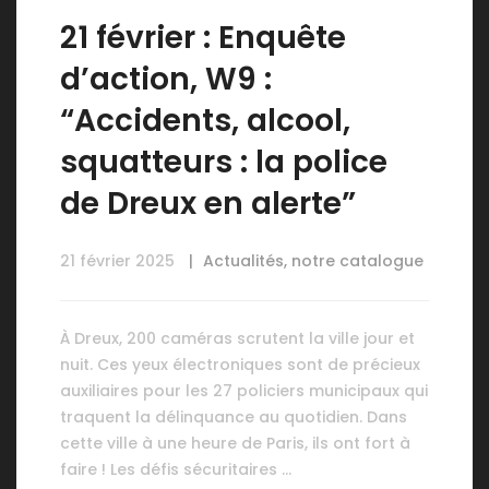
21 février : Enquête
d’action, W9 :
“Accidents, alcool,
squatteurs : la police
de Dreux en alerte”
21 février 2025
Actualités
,
notre catalogue
À Dreux, 200 caméras scrutent la ville jour et
nuit. Ces yeux électroniques sont de précieux
auxiliaires pour les 27 policiers municipaux qui
traquent la délinquance au quotidien. Dans
cette ville à une heure de Paris, ils ont fort à
faire ! Les défis sécuritaires …