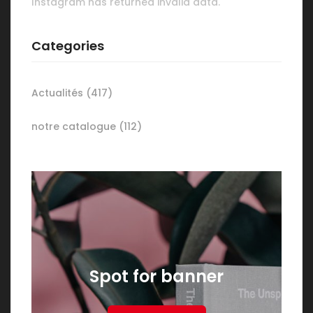
Instagram has returned invalid data.
Categories
Actualités
(417)
notre catalogue
(112)
Spot for banner