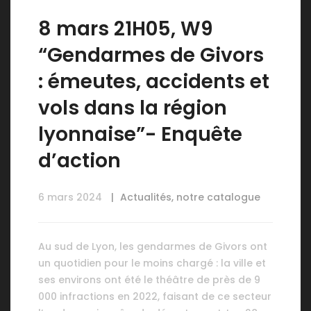
8 mars 21H05, W9
“Gendarmes de Givors
: émeutes, accidents et
vols dans la région
lyonnaise”- Enquête
d’action
6 mars 2024
Actualités
,
notre catalogue
Au sud de Lyon, les gendarmes de Givors ont
un quotidien pour le moins chargé : la ville et
ses environs ont été le théâtre de près de 9
000 infractions en 2022, faisant de ce secteur