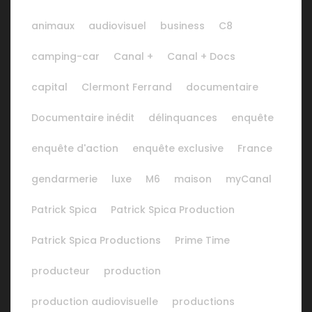
animaux
audiovisuel
business
C8
camping-car
Canal +
Canal + Docs
capital
Clermont Ferrand
documentaire
Documentaire inédit
délinquances
enquête
enquête d'action
enquête exclusive
France
gendarmerie
luxe
M6
maison
myCanal
Patrick Spica
Patrick Spica Production
Patrick Spica Productions
Prime Time
producteur
production
production audiovisuelle
productions