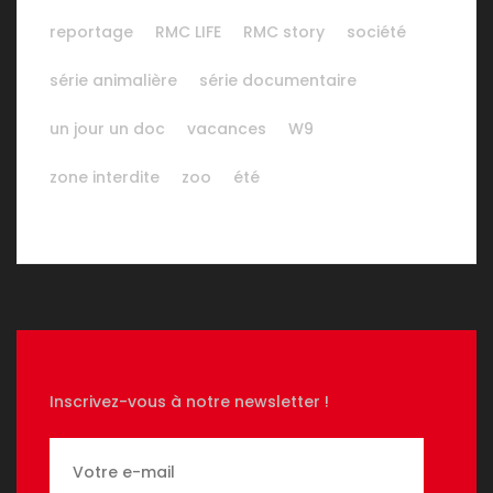
reportage
RMC LIFE
RMC story
société
série animalière
série documentaire
un jour un doc
vacances
W9
zone interdite
zoo
été
Inscrivez-vous à notre newsletter !