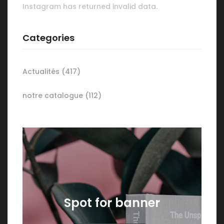
Instagram has returned invalid data.
Categories
Actualités
(417)
notre catalogue
(112)
Spot for banner