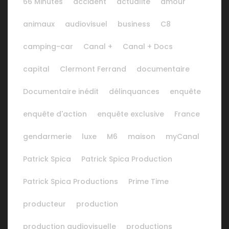
66 Minutes
accident
actualité
amour
animaux
audiovisuel
business
C8
camping-car
Canal +
Canal + Docs
capital
Clermont Ferrand
documentaire
Documentaire inédit
délinquances
enquête
enquête d'action
enquête exclusive
France
gendarmerie
luxe
M6
maison
myCanal
Patrick Spica
Patrick Spica Production
Patrick Spica Productions
Prime Time
producteur
production
production audiovisuelle
productions