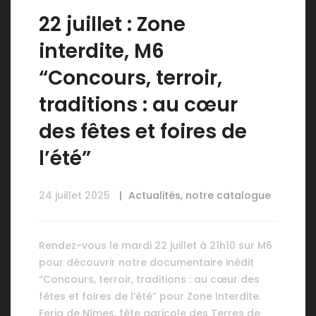
22 juillet : Zone
interdite, M6
“Concours, terroir,
traditions : au cœur
des fêtes et foires de
l’été”
24 juillet 2025
Actualités
,
notre catalogue
Rendez-vous le mardi 22 juillet à 21h10 sur M6
pour découvrir notre documentaire inédit
“Concours, terroir, traditions : au cœur des
fêtes et foires de l’été” pour Zone Interdite.
Feria de Nîmes, fête agricole des Terres de