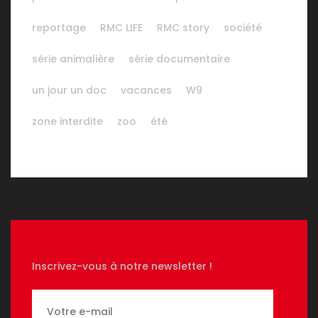
reportage
RMC LIFE
RMC story
société
série animalière
série documentaire
un jour un doc
vacances
W9
zone interdite
zoo
été
Inscrivez-vous à notre newsletter !