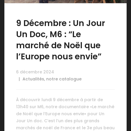
9 Décembre : Un Jour
Un Doc, M6 : “Le
marché de Noël que
l’Europe nous envie”
6 décembre 2024
Actualités
,
notre catalogue
À découvrir lundi 9 décembre à partir de
13h40 sur M6, notre documentaire «Le marché
de Noël que l’Europe nous envie» pour Un
Jour Un doc. C’est l’un des plus grands
marchés de noël de France et le 3e plus beau