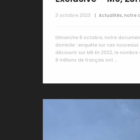
3 octobre 2023
Actualités
,
notre 
Dimanche 8 octobre, notre documenta
domicile : enquête sur ces nouveaux 
découvrir sur M6 En 2022, le nombre
8 millions de français ont …