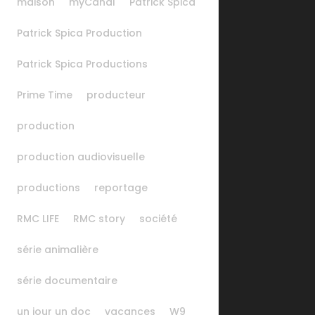
maison
myCanal
Patrick Spica
Patrick Spica Production
Patrick Spica Productions
Prime Time
producteur
production
production audiovisuelle
productions
reportage
RMC LIFE
RMC story
société
série animalière
série documentaire
un jour un doc
vacances
W9