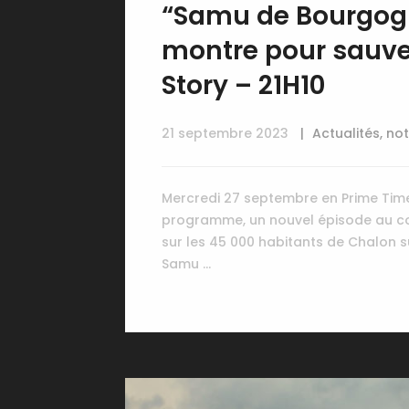
“Samu de Bourgogn
montre pour sauver
Story – 21H10
21 septembre 2023
Actualités
,
not
Mercredi 27 septembre en Prime Time 
programme, un nouvel épisode au co
sur les 45 000 habitants de Chalon 
Samu …