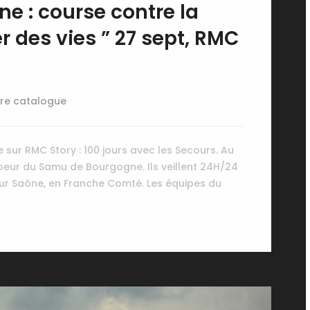
e : course contre la
 des vies ” 27 sept, RMC
re catalogue
sur RMC Story : 100 jours avec les Secours. Au
eur du Samu de Bourgogne. Ils veillent 24H/24
sur Saône, en Franche Comté. Les équipes du