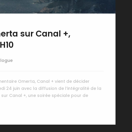
erta sur Canal +,
1H10
alogue
entaire Omerta, Canal + vient de décider
 24 juin avec la diffusion de l’intégralité de la
0 sur Canal +, une soirée spéciale pour de