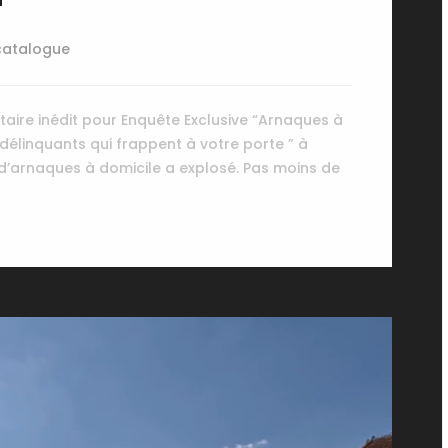
catalogue
ire inédit pour Enquête Exclusive “Arnaques à
délinquants qui frappent à votre porte ” à
 d’arnaques à domicile a explosé. Pas moins de