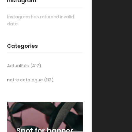
Instagram
Instagram has returned invalid
data.
Categories
Actualités
(417)
notre catalogue
(112)
Spot for banner