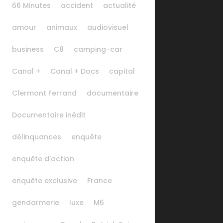
66 Minutes
accident
actualité
amour
animaux
audiovisuel
business
C8
camping-car
Canal +
Canal + Docs
capital
Clermont Ferrand
documentaire
Documentaire inédit
délinquances
enquête
enquête d'action
enquête exclusive
France
gendarmerie
luxe
M6