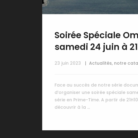
Soirée Spéciale Om
samedi 24 juin à 2
23 juin 2023
Actualités
,
notre cat
Face au succès de notre série docum
d’organiser une soirée spéciale samedi
série en Prime-Time. A partir de 21H1
découvrir à la …